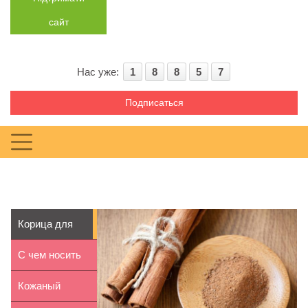
сайт
Нас уже:
1
8
8
5
7
Подписаться
Корица для
похудения
С чем носить
высокие
Кожаный