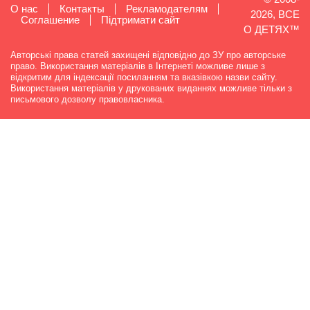
О нас
Контакты
Рекламодателям
2026, ВСЕ
Cоглашение
Підтримати сайт
О ДЕТЯХ™
Авторські права статей захищені відповідно до ЗУ про авторське
право. Використання матеріалів в Інтернеті можливе лише з
відкритим для індексації посиланням та вказівкою назви сайту.
Використання матеріалів у друкованих виданнях можливе тільки з
письмового дозволу правовласника.