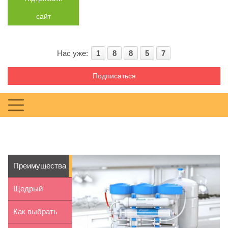
сайт
Нас уже:
1
8
8
5
7
Подписаться
Преимущества
системы
Щедрый
обратного ...
вечер:
Как выбрать