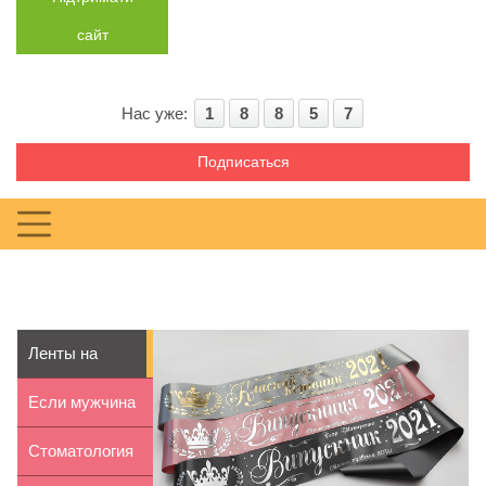
сайт
Нас уже:
1
8
8
5
7
Подписаться
Ленты на
выпускной —
Если мужчина
гарантия п...
не дарит
Стоматология