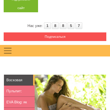
сайт
Нас уже:
1
8
8
5
7
Подписаться
Восковая
эпиляция:
Пульпит:
плюсы,
причины,
EVA Blog: як