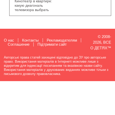
Кинотеатр в квартире:
какую диагональ
телевизора выбрать
© 2008-
О нас
Контакты
Рекламодателям
2026, ВСЕ
Cоглашение
Підтримати сайт
О ДЕТЯХ™
Авторські права статей захищені відповідно до ЗУ про авторське
право. Використання матеріалів в Інтернеті можливе лише з
відкритим для індексації посиланням та вказівкою назви сайту.
Використання матеріалів у друкованих виданнях можливе тільки з
письмового дозволу правовласника.