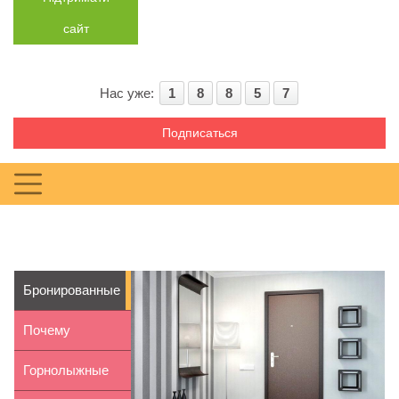
сайт
Нас уже:
1
8
8
5
7
Подписаться
Бронированные
металлические
Почему
две...
контактные
Горнолыжные