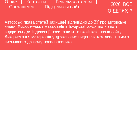
О нас
Контакты
Рекламодателям
2026, ВСЕ
Cоглашение
Підтримати сайт
О ДЕТЯХ™
Авторські права статей захищені відповідно до ЗУ про авторське
право. Використання матеріалів в Інтернеті можливе лише з
відкритим для індексації посиланням та вказівкою назви сайту.
Використання матеріалів у друкованих виданнях можливе тільки з
письмового дозволу правовласника.