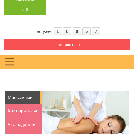
сайт
Нас уже:
1
8
8
5
7
Подписаться
Массажный
стол:
Как варить суп
основные
в мультиварке
Что подарить