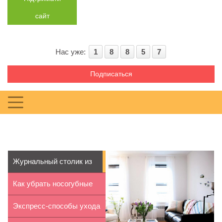
сайт
Нас уже:
1
8
8
5
7
Подписаться
Журнальный столик из
оконной ра...
Как убрать носогубные
складки н...
Экспресс-способы ухода