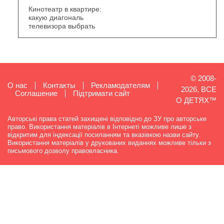
Кинотеатр в квартире:
какую диагональ
телевизора выбрать
© 2008-
О нас
Контакты
Рекламодателям
2026, ВСЕ
Cоглашение
Підтримати сайт
О ДЕТЯХ™
Авторські права статей захищені відповідно до ЗУ про авторське
право. Використання матеріалів в Інтернеті можливе лише з
відкритим для індексації посиланням та вказівкою назви сайту.
Використання матеріалів у друкованих виданнях можливе тільки з
письмового дозволу правовласника.