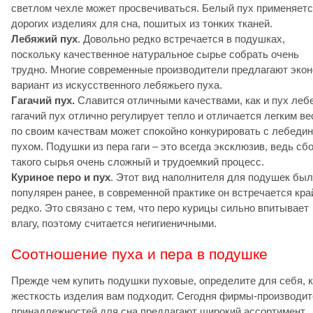
светлом чехле может просвечиваться. Белый пух применяетс
дорогих изделиях для сна, пошитых из тонких тканей.
Лебяжий пух
. Довольно редко встречается в подушках,
поскольку качественное натуральное сырье собрать очень
трудно. Многие современные производители предлагают экон
вариант из искусственного лебяжьего пуха.
Гагачий пух.
Славится отличными качествами, как и пух леб
гагачий пух отлично регулирует тепло и отличается легким ве
по своим качествам может спокойно конкурировать с лебеди
пухом. Подушки из пера гаги – это всегда эксклюзив, ведь сб
такого сырья очень сложный и трудоемкий процесс.
Куриное перо и пух
. Этот вид наполнителя для подушек был
популярен ранее, в современной практике он встречается кра
редко. Это связано с тем, что перо курицы сильно впитывает
влагу, поэтому считается негигиеничными.
Соотношение пуха и пера в подушке
Прежде чем купить подушки пуховые, определите для себя, 
жесткость изделия вам подходит. Сегодня фирмы-производи
принадлежностей для сна предлагают широкий ассортимент