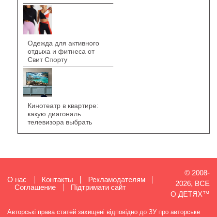
Одежда для активного
отдыха и фитнеса от
Свит Спорту
Кинотеатр в квартире:
какую диагональ
телевизора выбрать
© 2008-
О нас
Контакты
Рекламодателям
2026, ВСЕ
Cоглашение
Підтримати сайт
О ДЕТЯХ™
Авторські права статей захищені відповідно до ЗУ про авторське