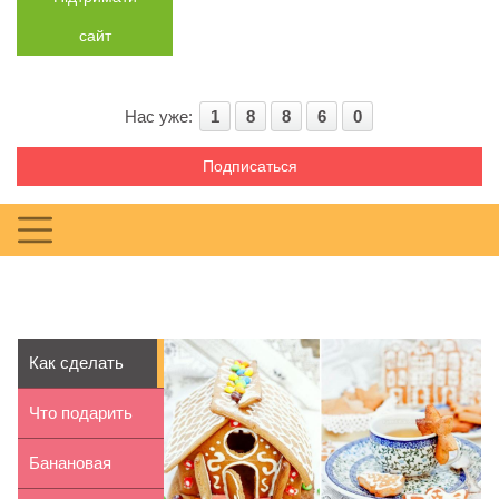
сайт
Нас уже:
1
8
8
6
0
Подписаться
Как сделать
пряничный
Что подарить
домик сво...
мужчине на
Банановая