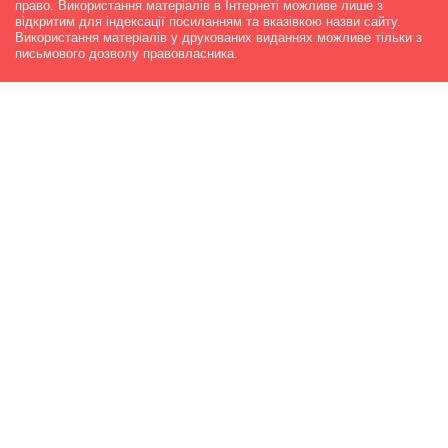
право. Використання матеріалів в Інтернеті можливе лише з
відкритим для індексації посиланням та вказівкою назви сайту.
Використання матеріалів у друкованих виданнях можливе тільки з
письмового дозволу правовласника.