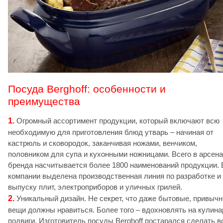
Посуда Berghoff: особенности и
преимущества
1.
Огромный ассортимент продукции, который включают всю
необходимую для приготовления блюд утварь – начиная от
кастрюль и сковородок, заканчивая ножами, венчиком,
половником для супа и кухонными ножницами. Всего в арсен
бренда насчитывается более 1800 наименований продукции. 
компании выделена производственная линия по разработке и
выпуску плит, электроприборов и уличных грилей.
2.
Уникальный дизайн. Не секрет, что даже бытовые, привыч
вещи должны нравиться. Более того – вдохновлять на кулин
подвиги. Изготовитель посуды Berghoff постарался сделать в