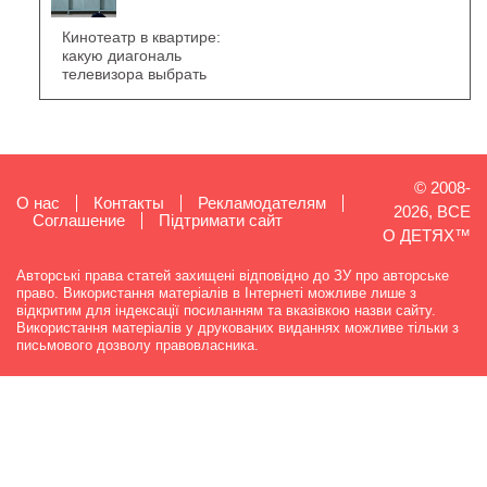
Кинотеатр в квартире:
какую диагональ
телевизора выбрать
© 2008-
О нас
Контакты
Рекламодателям
2026, ВСЕ
Cоглашение
Підтримати сайт
О ДЕТЯХ™
Авторські права статей захищені відповідно до ЗУ про авторське
право. Використання матеріалів в Інтернеті можливе лише з
відкритим для індексації посиланням та вказівкою назви сайту.
Використання матеріалів у друкованих виданнях можливе тільки з
письмового дозволу правовласника.