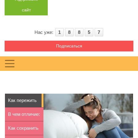
сайт
Нас уже:
1
8
8
5
7
Подписаться
Как пережить
смерть
В чем отличие:
ребенка
роллы, суши,
Как сохранить