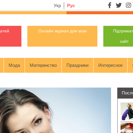
Укр
Рус
детей
Онлайн журнал для мам
Підтрима
сайт
Мода
Материнство
Праздники
Интересное
Посл