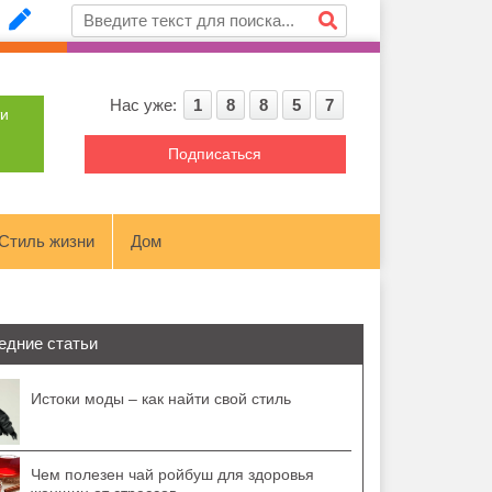
Нас уже:
1
8
8
5
7
ти
Подписаться
Стиль жизни
Дом
едние статьи
Истоки моды – как найти свой стиль
Чем полезен чай ройбуш для здоровья