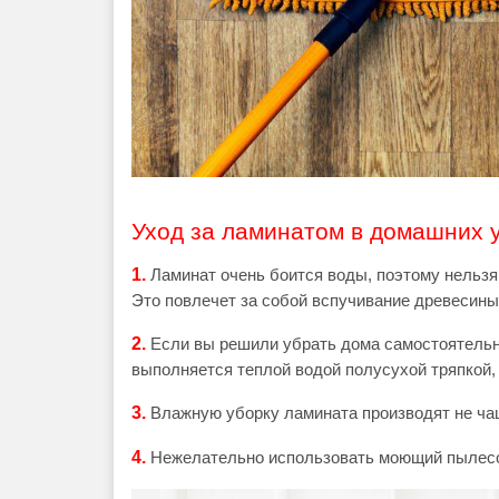
Уход за ламинатом в домашних 
1.
Ламинат очень боится воды, поэтому нельзя
Это повлечет за собой вспучивание древесины
2.
Если вы решили убрать дома самостоятельн
выполняется теплой водой полусухой тряпкой,
3.
Влажную уборку ламината производят не чащ
4.
Нежелательно использовать моющий пылесос,