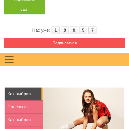
сайт
Нас уже:
1
8
8
5
7
Подписаться
Как выбрать
кроссовки для
Полезные
волей...
свойства чая
Как выбрать