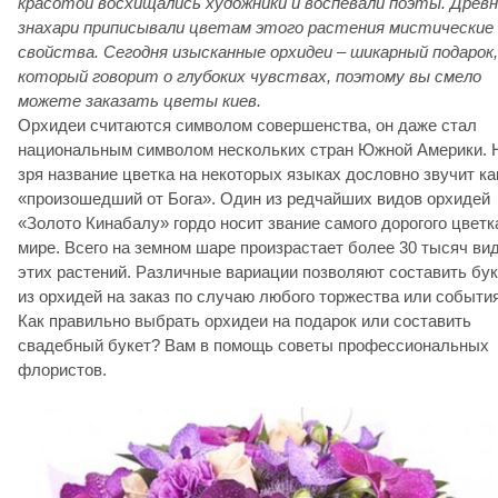
красотой восхищались художники и воспевали поэты. Древ
знахари приписывали цветам этого растения мистические
свойства. Сегодня изысканные орхидеи – шикарный подарок,
который говорит о глубоких чувствах, поэтому вы смело
можете
заказать цветы киев.
Орхидеи считаются символом совершенства, он даже стал
национальным символом нескольких стран Южной Америки. 
зря название цветка на некоторых языках дословно звучит ка
«произошедший от Бога». Один из редчайших видов орхидей
«Золото Кинабалу» гордо носит звание самого дорогого цветк
мире. Всего на земном шаре произрастает более 30 тысяч ви
этих растений. Различные вариации позволяют составить бук
из орхидей на заказ по случаю любого торжества или события
Как правильно выбрать орхидеи на подарок или составить
свадебный букет? Вам в помощь советы профессиональных
флористов.