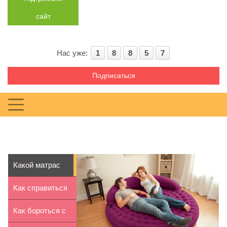
сайт
Нас уже:
1
8
8
5
7
Подписаться
Какой матрас
лучше: «Intex»
Как справиться
или...
с тошнотой при
Как бороться с