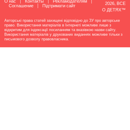
О нас
Контакты
Рекламодателям
2026, ВСЕ
Cоглашение
Підтримати сайт
О ДЕТЯХ™
Авторські права статей захищені відповідно до ЗУ про авторське
право. Використання матеріалів в Інтернеті можливе лише з
відкритим для індексації посиланням та вказівкою назви сайту.
Використання матеріалів у друкованих виданнях можливе тільки з
письмового дозволу правовласника.