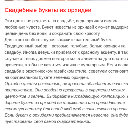
Свадебные букеты из орхидеи
Эти цветы не редкость на свадьбе, ведь орхидея символ
любовных чувств. Букет невесты из орхидей сможет выдерж
целый день без воды и сохранить свою красоту.
Для этого особого случая закажите пастельный букет.
Традиционный выбор – розовые, голубые, белые орхидеи на
свадьбу. Иногда девушки прибегают к красному акценту, в та
случае оттенок должен повторяться в элементах для платья 
прически, чтобы не казаться излишне вульгарным. Если ваш
свадьба в экзотическом гавайском стиле, советуем останови
на оригинальном букете зеленых орхидей.
Орхидеи цветы роскошные, их красота обладает магическ
притяжением. Они особенно прекрасны в окружении мелких
цветочков и зелени. Выбирайте ниспадающую композицию, 
дарите букет из орхидей на торжество или преподнесите
скромную веточку для своей любимой в знак нежного признан
Если букет с орхидеями предназначается невесте, она буд
чувствовать себя самой очаровательной.