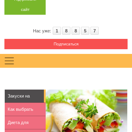
сайт
Нас уже:
1
8
8
5
7
Подписаться
Закуски на
скорую руку:
Как выбрать
ТОП-5 р...
вкусный чай
Диета для