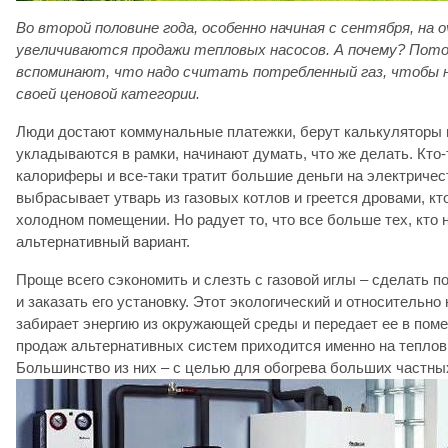
Во второй половине года, особенно начиная с сентября, на
o
увеличиваются продажи
тепловых насосов. А почему? Пот
вспоминают, что надо считать потребленный газ, чтобы 
своей ценовой категории.
Люди достают коммунальные платежки, берут калькуляторы и,
укладываются в рамки, начинают думать, что же делать. Кто-
калориферы и все-таки тратит большие деньги на электричест
выбрасывает утварь из газовых котлов и греется дровами, кт
холодном помещении. Но радует то, что все больше тех, кто
альтернативный вариант.
Проще всего сэкономить и слезть с газовой иглы – сделать п
и заказать его установку. Этот экологический и относительно
забирает энергию из окружающей среды и передает ее в пом
продаж альтернативных систем приходится именно на теплов
Большинство из них – с целью для обогрева больших частны