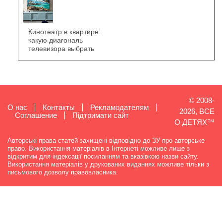
Кинотеатр в квартире:
какую диагональ
телевизора выбрать
© 2008-
О нас
Контакты
Рекламодателям
2026, ВСЕ
Cоглашение
Підтримати сайт
О ДЕТЯХ™
Авторські права статей захищені відповідно до ЗУ про авторське
право. Використання матеріалів в Інтернеті можливе лише з
відкритим для індексації посиланням та вказівкою назви сайту.
Використання матеріалів у друкованих виданнях можливе тільки з
письмового дозволу правовласника.