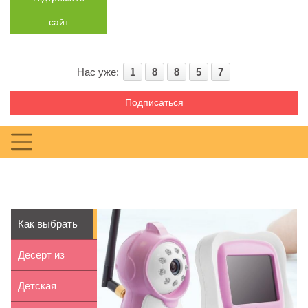
сайт
Нас уже:
1
8
8
5
7
Подписаться
Как выбрать
видеоняню
Десерт из
для ребенка
манной каши
Детская