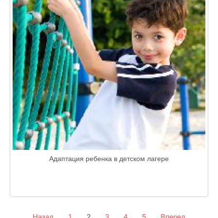
Адаптация ребенка в детском лагере
Назад
1
2
3
4
5
Вперед