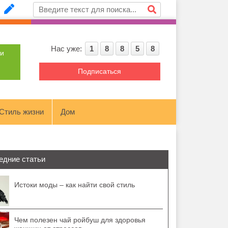
Нас уже:
1
8
8
5
8
ти
Подписаться
Стиль жизни
Дом
едние статьи
Истоки моды – как найти свой стиль
Чем полезен чай ройбуш для здоровья