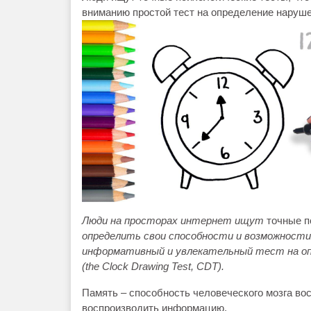
вниманию простой тест на определение наруше
Люди на просторах интернет ищут
точные п
определить свои способности и возможности
информативный и увлекательный тест на оп
(the Clock Drawing Test, CDT)
.
Память – способность человеческого мозга вос
воспроизводить информацию.