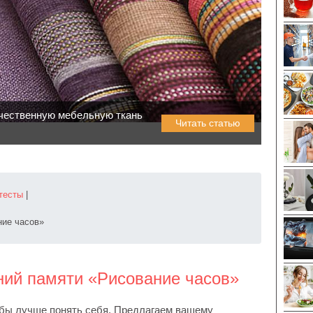
ачественную мебельную ткань
Читать статью
тесты
|
ние часов»
ний памяти «Рисование часов»
обы лучше понять себя. Предлагаем вашему