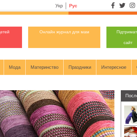
Укр
Рус
детей
Онлайн журнал для мам
Підтрима
сайт
Мода
Материнство
Праздники
Интересное
Посл