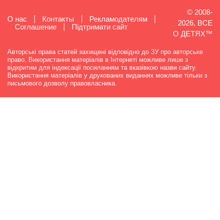
© 2008-
О нас
Контакты
Рекламодателям
2026, ВСЕ
Cоглашение
Підтримати сайт
О ДЕТЯХ™
Авторські права статей захищені відповідно до ЗУ про авторське
право. Використання матеріалів в Інтернеті можливе лише з
відкритим для індексації посиланням та вказівкою назви сайту.
Використання матеріалів у друкованих виданнях можливе тільки з
письмового дозволу правовласника.