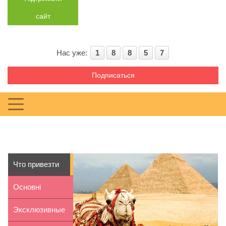
сайт
Нас уже:
1
8
8
5
7
Подписаться
Что привезти
из Египта
Основні
переваги
Эксклюзивные