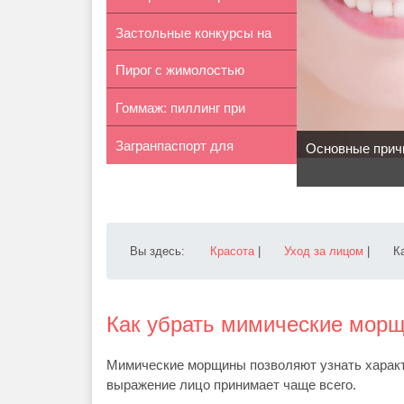
Застольные конкурсы на
рыбу ...
Пирог с жимолостью
юбилей
Гоммаж: пиллинг при
«Сладкая кис...
Загранпаспорт для
беременности
Основные прич
новорожденног...
Вы здесь:
Красота
|
Уход за лицом
|
К
Как убрать мимические мор
Мимические морщины позволяют узнать характе
выражение лицо принимает чаще всего.