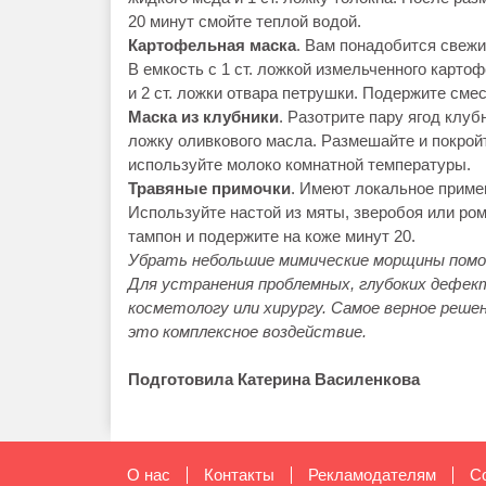
20 минут смойте теплой водой.
Картофельная маска
. Вам понадобится свежи
В емкость с 1 ст. ложкой измельченного карто
и 2 ст. ложки отвара петрушки. Подержите смес
Маска из клубники
. Разотрите пару ягод клубн
ложку оливкового масла. Размешайте и покрой
используйте молоко комнатной температуры.
Травяные примочки
. Имеют локальное примен
Используйте настой из мяты, зверобоя или ро
тампон и подержите на коже минут 20.
Убрать небольшие мимические морщины помо
Для устранения проблемных, глубоких дефе
косметологу или хирургу. Самое верное реше
это комплексное воздействие.
Подготовила Катерина Василенкова
О нас
Контакты
Рекламодателям
C