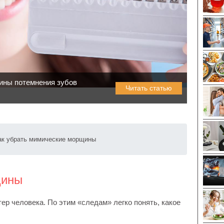
ины потемнения зубов
Читать статью
ак убрать мимические морщины
щины
р человека. По этим «следам» легко понять, какое