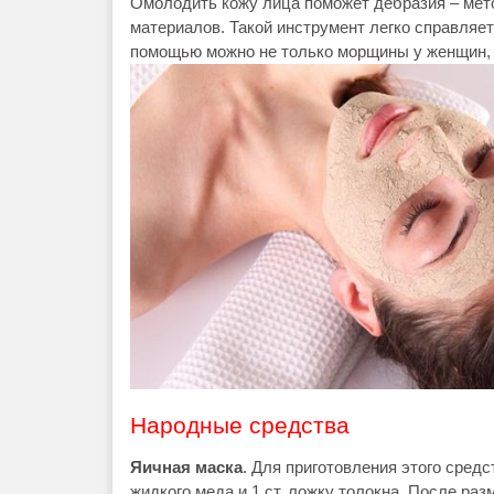
Омолодить кожу лица поможет дебразия – мет
материалов. Такой инструмент легко справляет
помощью можно не только морщины у женщин, 
Народные средства
Яичная маска
. Для приготовления этого сред
жидкого меда и 1 ст. ложку толокна. После ра