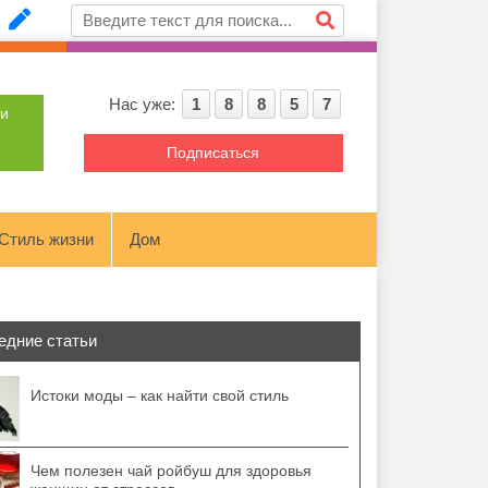
Нас уже:
1
8
8
5
7
ти
Подписаться
Стиль жизни
Дом
едние статьи
Истоки моды – как найти свой стиль
Чем полезен чай ройбуш для здоровья