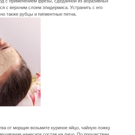
од с применением фрезы, сдеданной из абразивных
ся с верхним слоем эпидермиса. Устранить с его
но также рубцы и пигментные пятна.
ства от морщин возьмите куриное яйцо, чайную ложку
змешивания нанесите состав на лицо. По прошествии