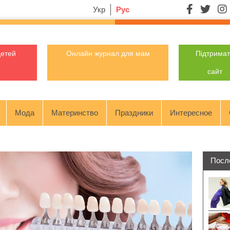
Укр
Рус
детей
Онлайн журнал для мам
Підтрима
сайт
Мода
Материнство
Праздники
Интересное
Посл