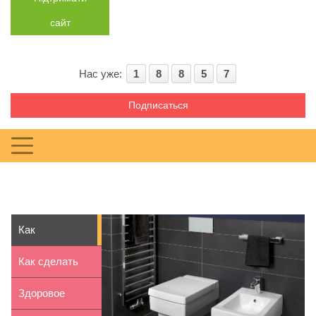
сайт
Нас уже:
1
8
8
5
7
Подписаться
Как
пользоваться
Как сделать
биде
светильник из
Здоровое