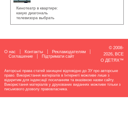
Кинотеатр в квартире:
какую диагональ
телевизора выбрать
© 2008-
О нас
Контакты
Рекламодателям
2026, ВСЕ
Cоглашение
Підтримати сайт
О ДЕТЯХ™
Авторські права статей захищені відповідно до ЗУ про авторське
право. Використання матеріалів в Інтернеті можливе лише з
відкритим для індексації посиланням та вказівкою назви сайту.
Використання матеріалів у друкованих виданнях можливе тільки з
письмового дозволу правовласника.