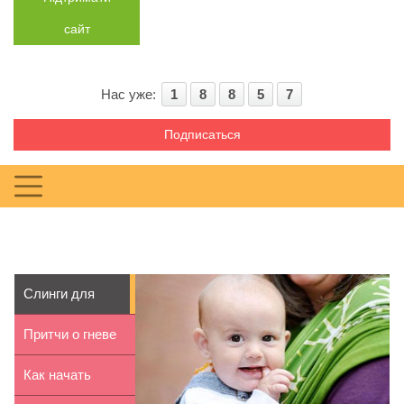
сайт
Нас уже:
1
8
8
5
7
Подписаться
Слинги для
новорожденных:
Притчи о гневе
разно...
и как с ним
Как начать