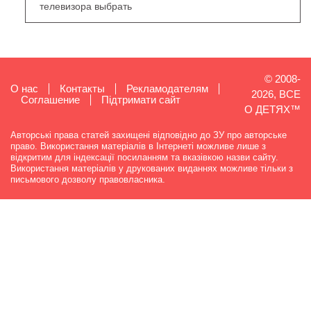
телевизора выбрать
© 2008-
О нас
Контакты
Рекламодателям
2026, ВСЕ
Cоглашение
Підтримати сайт
О ДЕТЯХ™
Авторські права статей захищені відповідно до ЗУ про авторське
право. Використання матеріалів в Інтернеті можливе лише з
відкритим для індексації посиланням та вказівкою назви сайту.
Використання матеріалів у друкованих виданнях можливе тільки з
письмового дозволу правовласника.