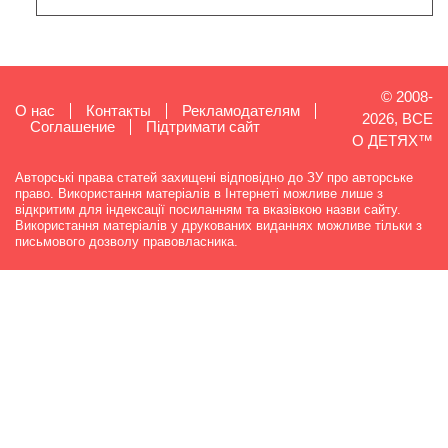
© 2008-
О нас
Контакты
Рекламодателям
2026, ВСЕ
Cоглашение
Підтримати сайт
О ДЕТЯХ™
Авторські права статей захищені відповідно до ЗУ про авторське
право. Використання матеріалів в Інтернеті можливе лише з
відкритим для індексації посиланням та вказівкою назви сайту.
Використання матеріалів у друкованих виданнях можливе тільки з
письмового дозволу правовласника.