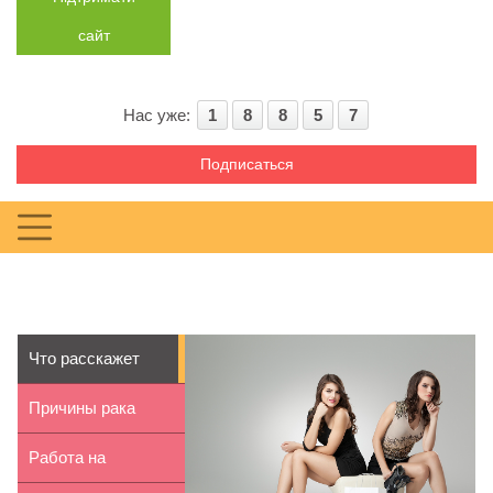
сайт
Нас уже:
1
8
8
5
7
Подписаться
Что расскажет
обувь о
Причины рака
характере...
молочной железы
Работа на