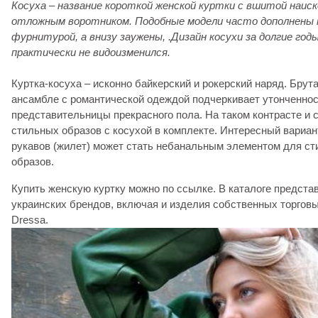
Косуха – название короткой женской куртки с вшитой наиск
отложным воротником. Подобные модели часто дополнены
фурнитурой, а внизу заужены, .Д
изайн косухи за долгие го
практически не видоизменился.
Куртка-косуха – исконно байкерский и рокерский наряд. Брут
ансамбле с романтической одеждой подчеркивает утонченнос
представительницы прекрасного пола. На таком контрасте и 
стильных образов с косухой в комплекте. Интересный вариант
рукавов (жилет) может стать небанальным элементом для с
образов.
Купить женскую куртку можно по ссылке. В каталоге предста
украинских брендов, включая и изделия собственных торговы
Dressa.