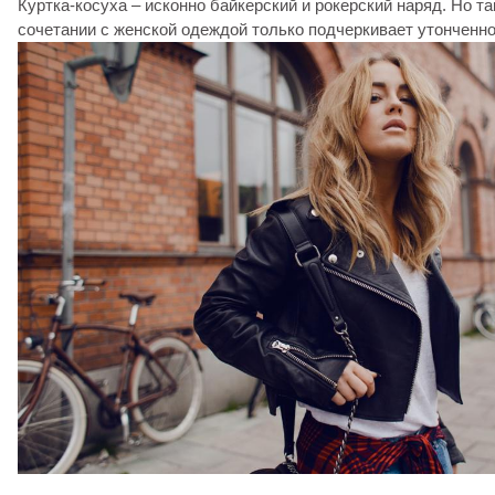
Куртка-косуха – исконно байкерский и рокерский наряд. Но та
сочетании с женской одеждой только подчеркивает утонченно