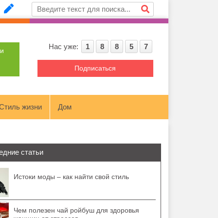
Нас уже:
1
8
8
5
7
ти
Подписаться
Стиль жизни
Дом
едние статьи
Истоки моды – как найти свой стиль
Чем полезен чай ройбуш для здоровья