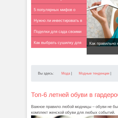
5 популярных мифов о
грани...
Нужно ли инвестировать в
зарядке те...
Поделки для сада своими
крипто...
Как выбрать сушилку для
руками
Как правильно 
белья
Вы здесь:
Мода
|
Модные тенденции
|
Топ-6 летней обуви в гарде
Важное правило любой модницы – обуви не бы
комплект женской обуви для любых событий.