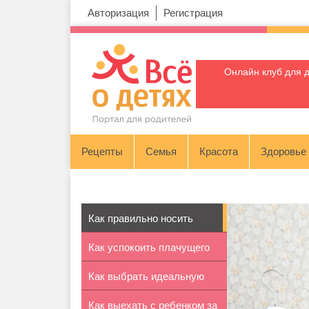
Авторизация
Регистрация
Онлайн клуб для 
Рецепты
Семья
Красота
Здоровье
Как правильно носить
Как успокоить плачущего
платье со ...
Как выбрать идеальную
ребенка
Как выехать с ребенком за
женскую ц...