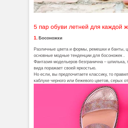
5 пар обуви летней для каждой
1.
Босоножки
Различные цвета и формы, ремешки и банты, 
основные модные тенденции для босоножек .
Фантазия модельеров безгранична – шпилька, т
вида поражает своей яркостью.
Но если, вы предпочитаете классику, то прави
каблуке черного или бежевого цветов, серых от