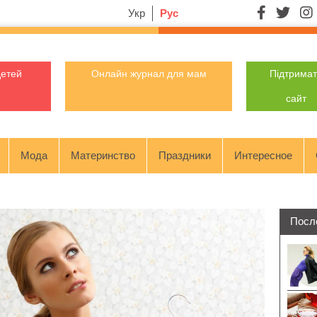
Укр
Рус
детей
Онлайн журнал для мам
Підтрима
сайт
Мода
Материнство
Праздники
Интересное
Посл