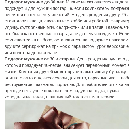
Подарок мужчине до 30 лет.
Многие из «юношеских» подарк
подойдут и для мужчин постарше, если компьютеры по-преж
числятся в списке их увлечений. На день рождения другу 25 
стоит дарить вещи, связанные с хобби или работой. Наприме
удочку, футбольный мяч, селфи-стик или штатив. Главное, ч
это были качественные товары, а не дешевая подделка. Есл
сомневаетесь в выборе, остановитесь на подарке с приколом
вручите сертификат на прыжок с парашютом, урок верховой 
или полет на дельтаплане.
Подарок мужчине от 30 и старше.
День рождения лучшего д
который празднует 40-летие, знаменует переломный момент в
жизни. Компания друзей может вручить имениннику бутылку
элитного алкоголя, аксессуары для авто, наручные часы, наб
инструментов, шахматы, портмоне. Для любителей отдыха на
природе нет лучше подарков, чем надувная лодка, сумка-
холодильник, гамак, шашлычный комплект или термос.