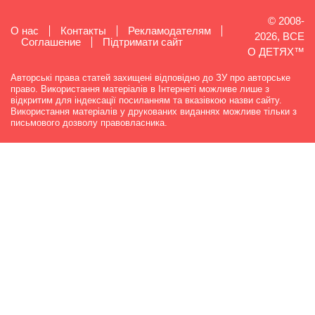
© 2008-
О нас
Контакты
Рекламодателям
2026, ВСЕ
Cоглашение
Підтримати сайт
О ДЕТЯХ™
Авторські права статей захищені відповідно до ЗУ про авторське
право. Використання матеріалів в Інтернеті можливе лише з
відкритим для індексації посиланням та вказівкою назви сайту.
Використання матеріалів у друкованих виданнях можливе тільки з
письмового дозволу правовласника.