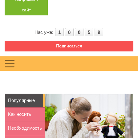
сайт
Нас уже:
1
8
8
5
9
Подписаться
Популярные
куклы ручной
Как носить
работы
украшения из
Необходимость