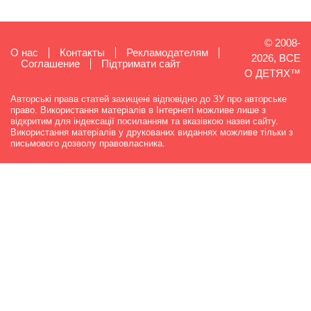
© 2008-
О нас
Контакты
Рекламодателям
2026, ВСЕ
Cоглашение
Підтримати сайт
О ДЕТЯХ™
Авторські права статей захищені відповідно до ЗУ про авторське
право. Використання матеріалів в Інтернеті можливе лише з
відкритим для індексації посиланням та вказівкою назви сайту.
Використання матеріалів у друкованих виданнях можливе тільки з
письмового дозволу правовласника.