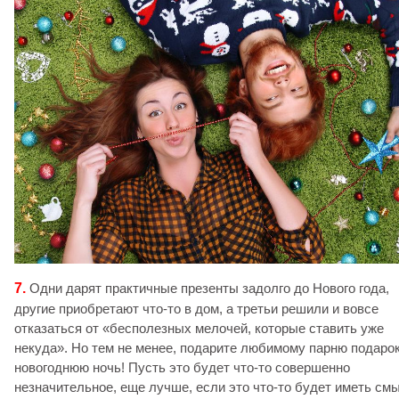
7.
Одни дарят практичные презенты задолго до Нового года,
другие приобретают что-то в дом, а третьи решили и вовсе
отказаться от «бесполезных мелочей, которые ставить уже
некуда». Но тем не менее, подарите любимому парню подарок
новогоднюю ночь! Пусть это будет что-то совершенно
незначительное, еще лучше, если это что-то будет иметь см