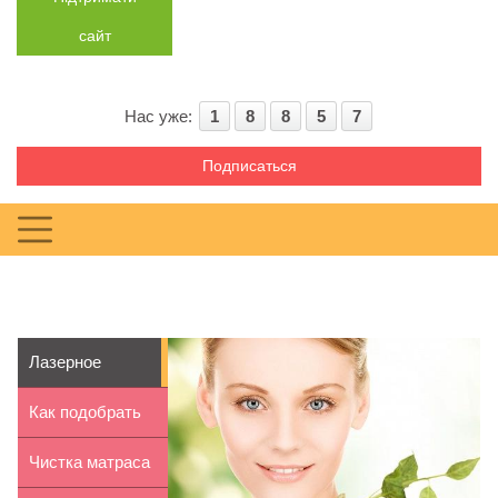
сайт
Нас уже:
1
8
8
5
7
Подписаться
Лазерное
омоложение
Как подобрать
кожи — верн...
расческу для
Чистка матраса