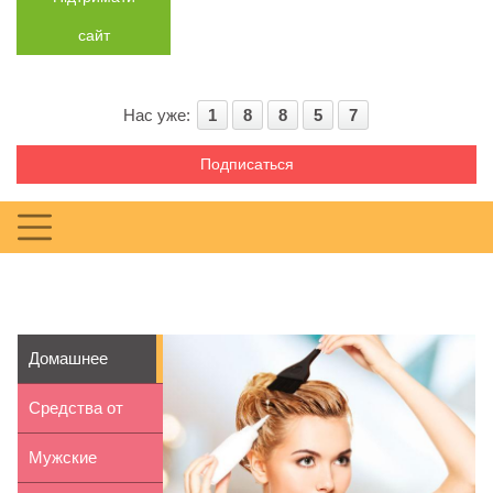
сайт
Нас уже:
1
8
8
5
7
Подписаться
Домашнее
окрашивание
Средства от
волос: как...
изжоги при
Мужские