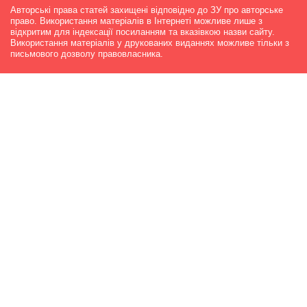
Авторські права статей захищені відповідно до ЗУ про авторське
право. Використання матеріалів в Інтернеті можливе лише з
відкритим для індексації посиланням та вказівкою назви сайту.
Використання матеріалів у друкованих виданнях можливе тільки з
письмового дозволу правовласника.