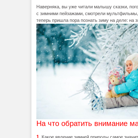
Наверняка, вы уже читали малышу сказки, погов
с зимними пейзажами, смотрели мультфильмы, 
теперь пришла пора познать зиму на деле: на з
На что обратить внимание 
1.
Какое явление зимней природы самое значит