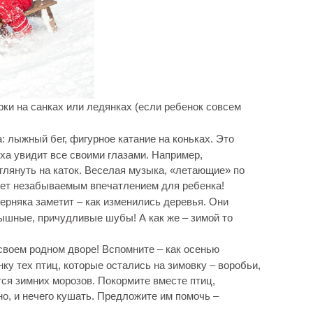
рки на санках или ледянках (если ребенок совсем
 лыжный бег, фигурное катание на коньках. Это
оха увидит все своими глазами. Например,
глянуть на каток. Веселая музыка, «летающие» по
удет незабываемым впечатлением для ребенка!
ерняка заметит – как изменились деревья. Они
пышные, причудливые шубы! А как же – зимой то
своем родном дворе! Вспомните – как осенью
ку тех птиц, которые остались на зимовку – воробьи,
тся зимних морозов. Покормите вместе птиц,
но, и нечего кушать. Предложите им помочь –