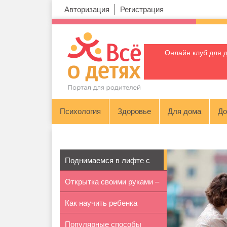
Авторизация
Регистрация
Онлайн клуб для 
Психология
Здоровье
Для дома
До
Поднимаемся в лифте с
Открытка своими руками –
коляской
Как научить ребенка
портре...
Популярные способы
ездить на в...