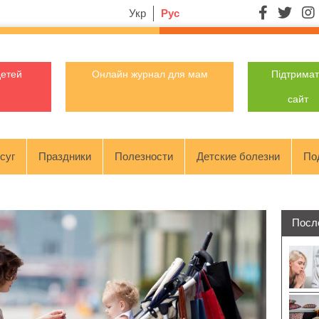
Укр
Рус
детей
Онлайн журнал для мам
Підтрима
сайт
суг
Праздники
Полезности
Детские болезни
По
Посл