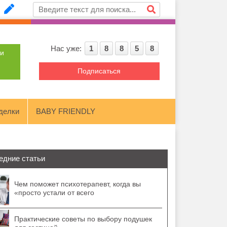
Нас уже:
1
8
8
5
8
ти
Подписаться
делки
BABY FRIENDLY
едние статьи
Чем поможет психотерапевт, когда вы
«просто устали от всего
Практические советы по выбору подушек