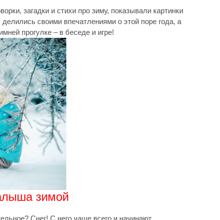
орки, загадки и стихи про зиму, показывали картинки
делились своими впечатлениями о этой поре года, а
имней прогулке – в беседе и игре!
малыша зимой
ельное? Снег! С него чаще всего и начинают