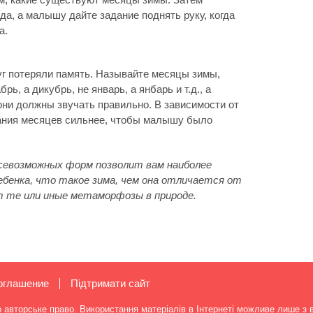
а, а малышу дайте задание поднять руку, когда
а.
уг потеряли память. Называйте месяцы зимы,
ь, а дикубрь, не январь, а янбарь и т.д., а
 они должны звучать правильно. В зависимости от
ания месяцев сильнее, чтобы малышу было
всевозможных форм позволит вам наиболее
ебенка, что такое зима, чем она отличается от
ят те или иные метаморфозы в природе.
оглашение
Підтримати сайт
о авторське право. Використання матеріалів в Інтернеті можливе лише з 