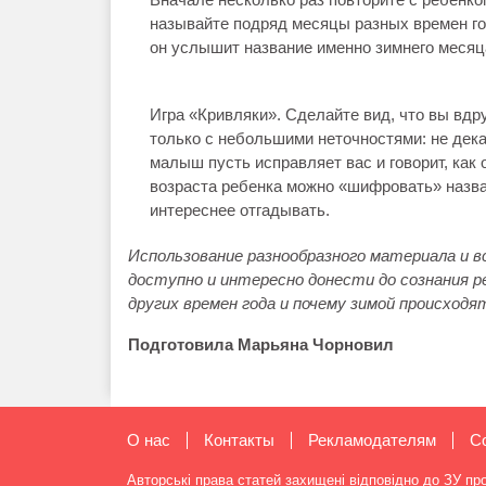
называйте подряд месяцы разных времен год
он услышит название именно зимнего месяц
Игра «Кривляки». Сделайте вид, что вы вдр
только с небольшими неточностями: не декабр
малыш пусть исправляет вас и говорит, как
возраста ребенка можно «шифровать» назв
интереснее отгадывать.
Использование разнообразного материала и 
доступно и интересно донести до сознания р
других времен года и почему зимой происход
Подготовила Марьяна Чорновил
О нас
Контакты
Рекламодателям
C
Авторські права статей захищені відповідно до ЗУ пр