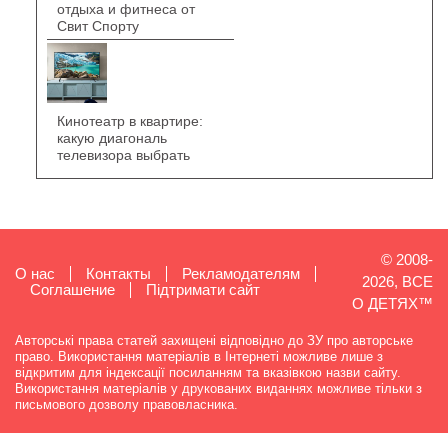
отдыха и фитнеса от
Свит Спорту
Кинотеатр в квартире:
какую диагональ
телевизора выбрать
© 2008-
О нас
Контакты
Рекламодателям
2026, ВСЕ
Cоглашение
Підтримати сайт
О ДЕТЯХ™
Авторські права статей захищені відповідно до ЗУ про авторське
право. Використання матеріалів в Інтернеті можливе лише з
відкритим для індексації посиланням та вказівкою назви сайту.
Використання матеріалів у друкованих виданнях можливе тільки з
письмового дозволу правовласника.