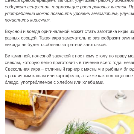
Свекла предотвращает запоры, улучшает работу головного 
содержит вещества, тормозящие рост раковых клеток. Пр
употреблении можно повысить уровень гемоглобина, улучш
почистить кишечник.
Вкусной и всегда оригинальной может стать заготовка икры и
разных овощей. Такая икра замечательно разнообразит зимний
никогда не будет особенно затратной заготовкой.
Витаминной, полезной закуской к постному столу по праву мо
свеклы, которую легко приготовить в течение всего года, неза
Свекольная икра – отличный гарнир к мясным и рыбным блюд
к различным кашам или картофелю, а также как полноценное
блюдо, употребляемое с хлебом или хлебцами.