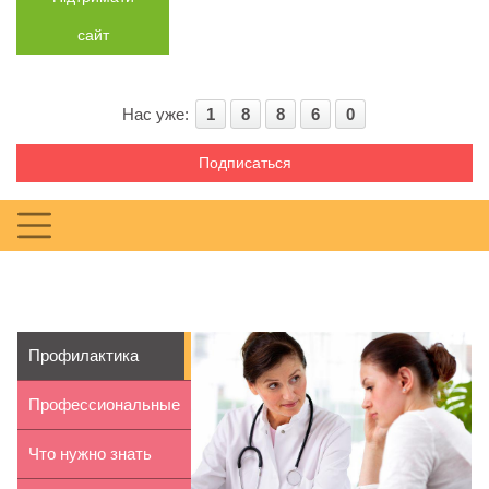
сайт
Нас уже:
1
8
8
6
0
Подписаться
Профилактика
инсульта: когда на...
Профессиональные
кондиционеры д...
Что нужно знать