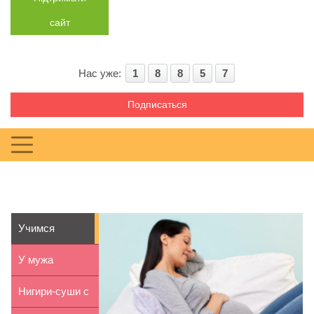
сайт
Нас уже:
1
8
8
5
7
Подписаться
Учимся
расслаблятся
У мужа
во время бе...
пропала
Нигири-суши с