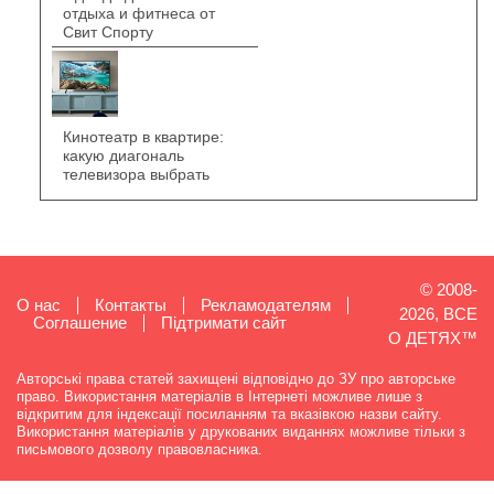
отдыха и фитнеса от
Свит Спорту
Кинотеатр в квартире:
какую диагональ
телевизора выбрать
© 2008-
О нас
Контакты
Рекламодателям
2026, ВСЕ
Cоглашение
Підтримати сайт
О ДЕТЯХ™
Авторські права статей захищені відповідно до ЗУ про авторське
право. Використання матеріалів в Інтернеті можливе лише з
відкритим для індексації посиланням та вказівкою назви сайту.
Використання матеріалів у друкованих виданнях можливе тільки з
письмового дозволу правовласника.