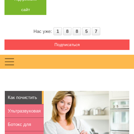
сайт
Нас уже:
1
8
8
5
7
Подписаться
Как почистить
столовое
Ультразвуковая
серебро
липосакция:
Ботокс для