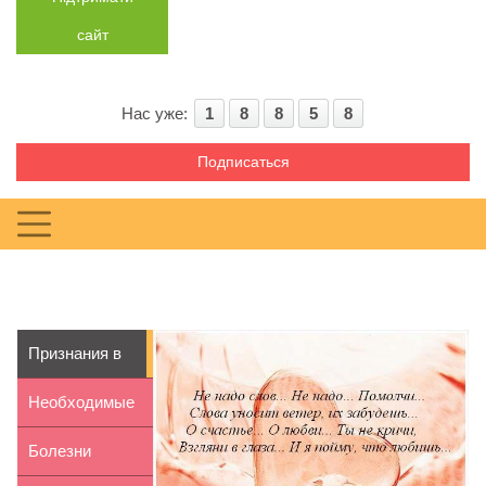
сайт
Нас уже:
1
8
8
5
8
Подписаться
Признания в
любви
Необходимые
вещи для
Болезни