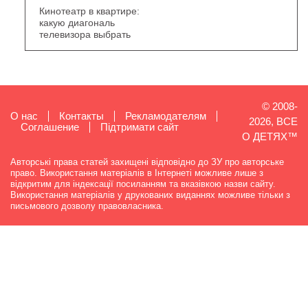
Кинотеатр в квартире:
какую диагональ
телевизора выбрать
© 2008-
О нас
Контакты
Рекламодателям
2026, ВСЕ
Cоглашение
Підтримати сайт
О ДЕТЯХ™
Авторські права статей захищені відповідно до ЗУ про авторське
право. Використання матеріалів в Інтернеті можливе лише з
відкритим для індексації посиланням та вказівкою назви сайту.
Використання матеріалів у друкованих виданнях можливе тільки з
письмового дозволу правовласника.