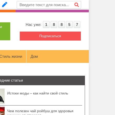
Нас уже:
1
8
8
5
7
ти
Подписаться
Стиль жизни
Дом
едние статьи
Истоки моды – как найти свой стиль
Чем полезен чай ройбуш для здоровья