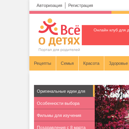
Авторизация
Регистрация
Онлайн клуб для 
Рецепты
Семья
Красота
Здоровье
Оригинальные идеи для
Особенности выбора
свадьбы
Фильмы для изучения
светильников...
Поздравления с 8 марта
английского...