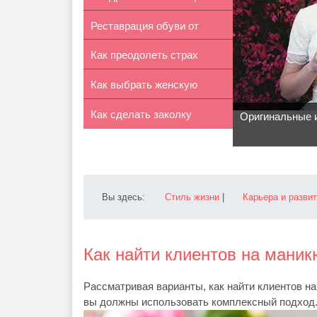
Реставрация обуви от
Как преодолеть страх
RINNOVO
Как выбрать женскую
перед поле...
Как сделать заколку
сумку по фи...
Оригинальные 
своими рука...
Вы здесь:
Стиль жизни
|
Карьера и разви
Как найти клиентов на маник
Рассматривая варианты, как найти клиентов н
вы должны использовать комплексный подход