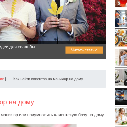
идеи для свадьбы
Читать статью
тие
|
Как найти клиентов на маникюр на дому
юр на дому
а маникюр или приумножить клиентскую базу на дому,
.