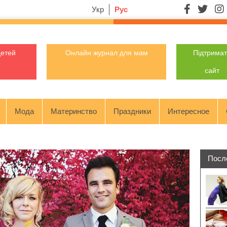
Укр
Рус
детей
Онлайн журнал для мам
Підтрима
сайт
Мода
Материнство
Праздники
Интересное
Посл