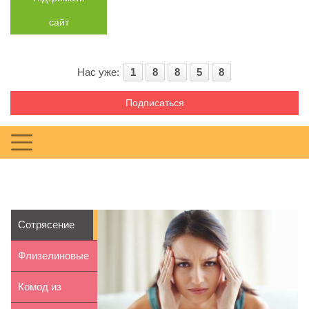
сайт
Нас уже:
1
8
8
5
8
Подписаться
Сотрясение
головного
Флизелиновые
мозга: сим...
обои: плюсы и
Комод из