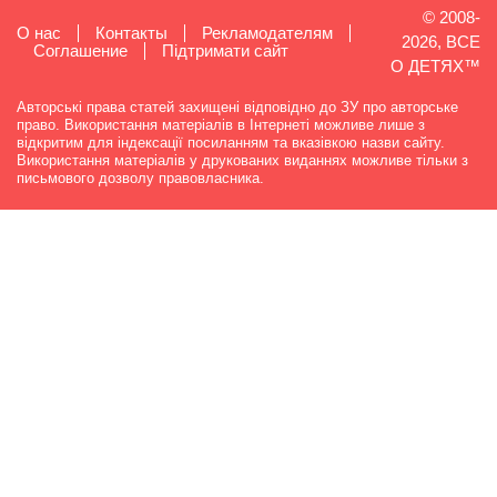
© 2008-
О нас
Контакты
Рекламодателям
2026, ВСЕ
Cоглашение
Підтримати сайт
О ДЕТЯХ™
Авторські права статей захищені відповідно до ЗУ про авторське
право. Використання матеріалів в Інтернеті можливе лише з
відкритим для індексації посиланням та вказівкою назви сайту.
Використання матеріалів у друкованих виданнях можливе тільки з
письмового дозволу правовласника.