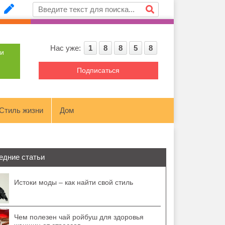
Нас уже:
1
8
8
5
8
ти
Подписаться
Стиль жизни
Дом
едние статьи
Истоки моды – как найти свой стиль
Чем полезен чай ройбуш для здоровья