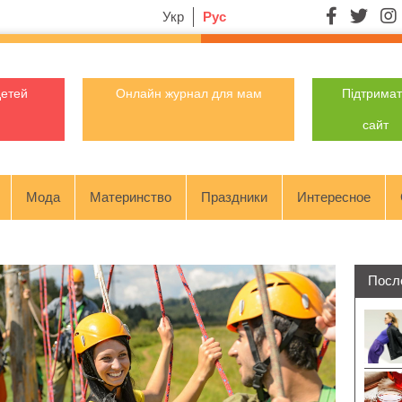
Укр
Рус
детей
Онлайн журнал для мам
Підтрима
сайт
Мода
Материнство
Праздники
Интересное
Посл