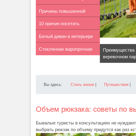
Причины повышенной
неожида...
10 причин посетить
потливости н...
Белый диван в интерьере
Стамбул
Стеклянная жаропрочная
гостиной
Преимущества 
веревочном па
посуда: ...
Вы здесь:
Стиль жизни
|
Путешествия
|
Объем рюкзака: советы по в
Бывалые туристы в консультациях не нуждаютс
выбрать рюкзак по объему придутся как раз кс