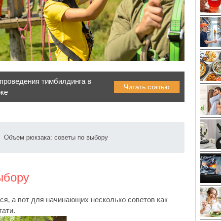
проведения тимбилдинга в
Читать статью
рке
Объем рюкзака: советы по выбору
ыбору
я, а вот для начинающих несколько советов как
тати.