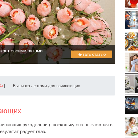
онфет своими руками
Читать статью
би
|
Вышивка лентами для начинающих
нающих
чинающих рукодельниц, поскольку она не сложная в
езультат радует глаз.