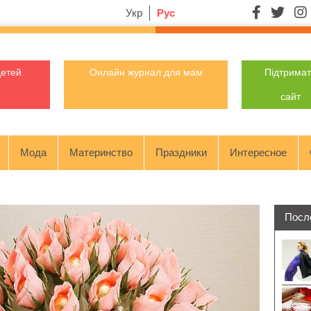
Укр
Рус
детей
Онлайн журнал для мам
Підтрима
сайт
Мода
Материнство
Праздники
Интересное
Посл