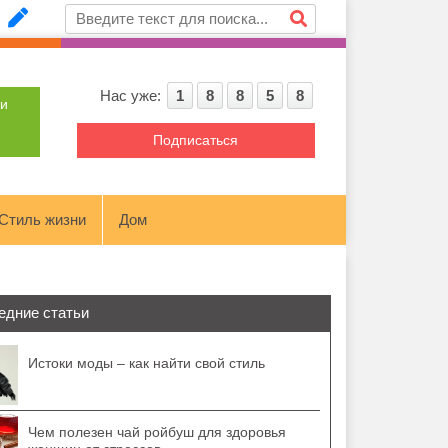
Нас уже:
1
8
8
5
8
ти
Подписаться
Стиль жизни
Дом
едние статьи
Истоки моды – как найти свой стиль
Чем полезен чай ройбуш для здоровья