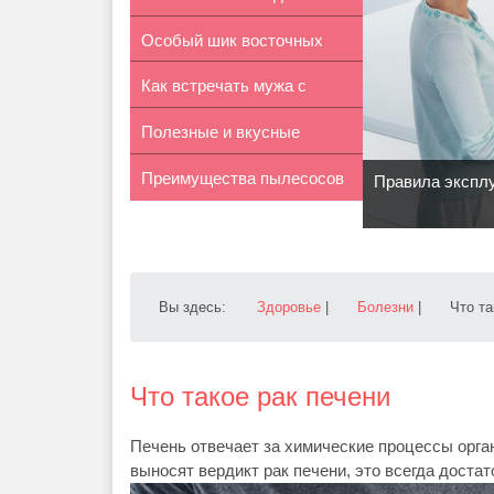
Особый шик восточных
телефона в ...
Как встречать мужа с
нарядов
Полезные и вкусные
работы
Преимущества пылесосов
блюда из чеч...
Правила экспл
Rainbow
Вы здесь:
Здоровье
|
Болезни
|
Что та
Что такое рак печени
Печень отвечает за химические процессы орга
выносят вердикт рак печени, это всегда достат