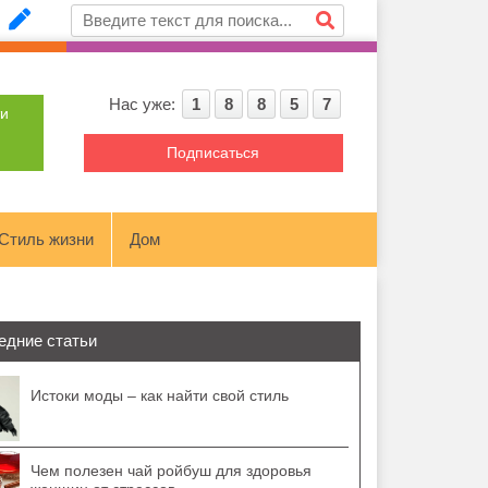
Нас уже:
1
8
8
5
7
ти
Подписаться
Стиль жизни
Дом
едние статьи
Истоки моды – как найти свой стиль
Чем полезен чай ройбуш для здоровья