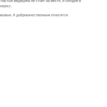
счастью медицина не стоит на месте, и сегодня в
огресс.
аковые. К доброкачественным относятся: