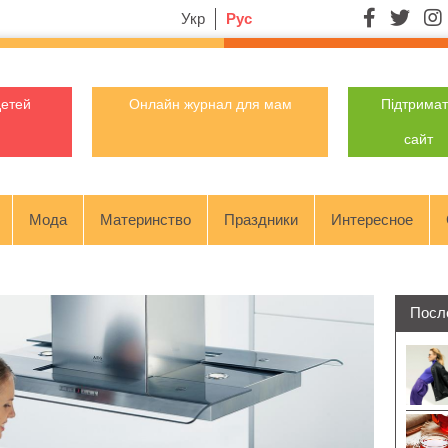
Укр
Рус
детей
Онлайн журнал для мам
Підтрима
сайт
Мода
Материнство
Праздники
Интересное
Посл