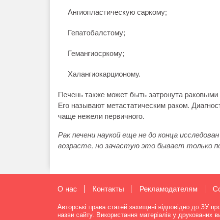
Ангиопластическую саркому;
Гепатобалстому;
Гемангиосркому;
Халангиокарционому.
Печень также может быть затронута раковыми 
Его называют метастатическим раком. Диагнос
чаще нежели первичного.
Рак печени наукой еще не до конца исследова
возрасте, но зачастую это бывает только по
О нас
Контакты
Рекламодателям
C
Авторські права статей захищені відповідно до ЗУ пр
назви сайту. Використання матеріалів у друкованих 