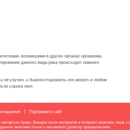
клетками, возникшими в других органах организма.
тирование данного вида рака происходит намного
н и не узучен, и диагностировать его могут в любом
сле сорока лет.
оглашение
Підтримати сайт
о авторське право. Використання матеріалів в Інтернеті можливе лише з 
виданнях можливе тільки з письмового дозволу правовласника.