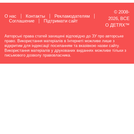
© 2008-
О нас
Контакты
Рекламодателям
2026, ВСЕ
Cоглашение
Підтримати сайт
О ДЕТЯХ™
Авторські права статей захищені відповідно до ЗУ про авторське
право. Використання матеріалів в Інтернеті можливе лише з
відкритим для індексації посиланням та вказівкою назви сайту.
Використання матеріалів у друкованих виданнях можливе тільки з
письмового дозволу правовласника.