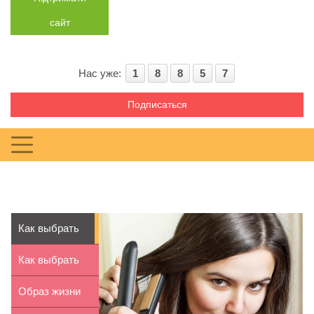
сайт
Нас уже:
1
8
8
5
7
Подписаться
Как выбрать
утюжок для
Как выбрать
волос
биотуалет для
Образ жизни