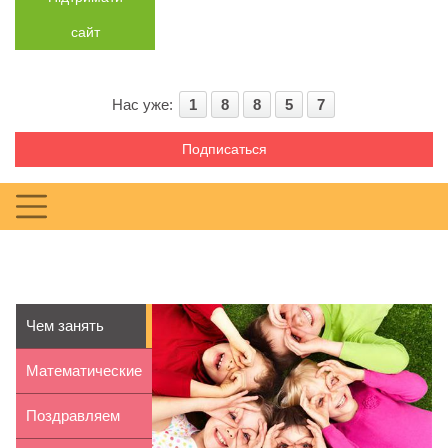
сайт
Нас уже:
1
8
8
5
7
Подписаться
Чем занять
ребенка весной
Математические
задачки
Поздравляем