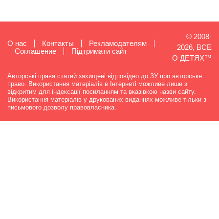
© 2008-
О нас
Контакты
Рекламодателям
2026, ВСЕ
Cоглашение
Підтримати сайт
О ДЕТЯХ™
Авторські права статей захищені відповідно до ЗУ про авторське
право. Використання матеріалів в Інтернеті можливе лише з
відкритим для індексації посиланням та вказівкою назви сайту.
Використання матеріалів у друкованих виданнях можливе тільки з
письмового дозволу правовласника.