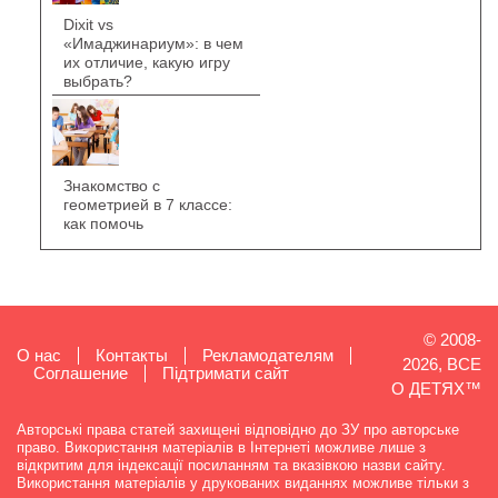
Dixit vs
«Имаджинариум»: в чем
их отличие, какую игру
выбрать?
Знакомство с
геометрией в 7 классе:
как помочь
© 2008-
О нас
Контакты
Рекламодателям
2026, ВСЕ
Cоглашение
Підтримати сайт
О ДЕТЯХ™
Авторські права статей захищені відповідно до ЗУ про авторське
право. Використання матеріалів в Інтернеті можливе лише з
відкритим для індексації посиланням та вказівкою назви сайту.
Використання матеріалів у друкованих виданнях можливе тільки з