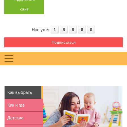
сайт
Нас уже:
1
8
8
6
0
Подписаться
Как выбрать
книги для
Как и где
ребенка о...
школьнику
Детские