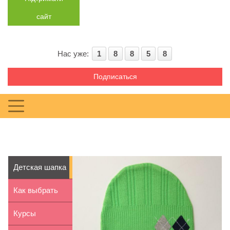
сайт
Нас уже:
1
8
8
5
8
Подписаться
Детская шапка
из старого
Как выбрать
свитер...
частный
Курсы