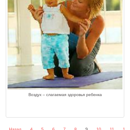
Воздух – слагаемая здоровья ребенка
Назад
4
5
6
7
8
9
10
11
12