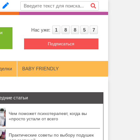
Нас уже:
1
8
8
5
7
ти
Подписаться
делки
BABY FRIENDLY
едние статьи
Чем поможет психотерапевт, когда вы
«просто устали от всего
Практические советы по выбору подушек