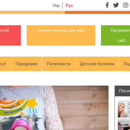
Укр
Рус
детей
Онлайн журнал для мам
Підтрима
сайт
суг
Праздники
Полезности
Детские болезни
По
Посл