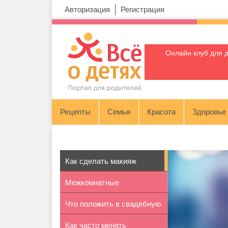
Авторизация
Регистрация
Онлайн клуб для 
Рецепты
Семья
Красота
Здоровье
Как сделать макияж
Межкомнатные
«смоки айс»
Что положить в свадебную
стеклянные двери: ...
Как часто менять
сумочк...