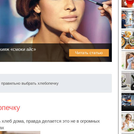
кияж «смоки айс»
Читать статью
 правильно выбрать хлебопечку
опечку
 хлеб дома, правда делается это не в огромных
ах