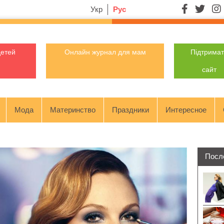
Укр
Рус
детей
Онлайн журнал для мам
Підтрима
сайт
Мода
Материнство
Праздники
Интересное
Посл