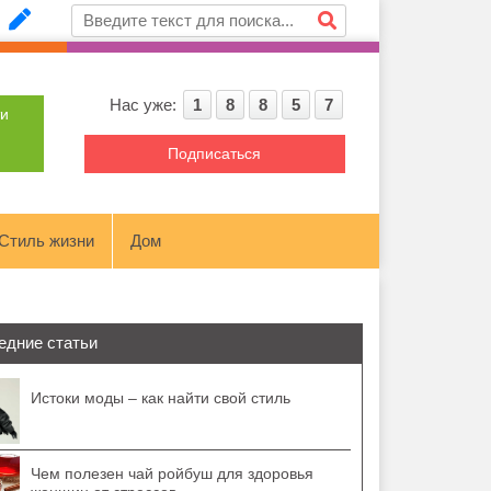
Нас уже:
1
8
8
5
7
ти
Подписаться
Стиль жизни
Дом
едние статьи
Истоки моды – как найти свой стиль
Чем полезен чай ройбуш для здоровья