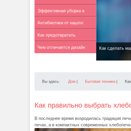
Эффективная уборка в
постельное белье
Антибиотики от кашля:
доме. Преи...
Как предотвратить
особеннос...
Чем отличается дизайн
потемнение зу...
Как сделать ма
интерьеро...
Вы здесь:
Дом
|
Бытовая техника
|
Как
Как правильно выбрать хлеб
В последнее время возродилась традиция печь
печах, а в компактных современных хлебопечк