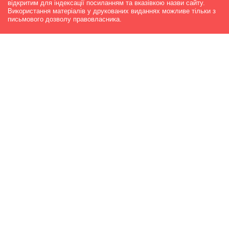
відкритим для індексації посиланням та вказівкою назви сайту.
Використання матеріалів у друкованих виданнях можливе тільки з
письмового дозволу правовласника.