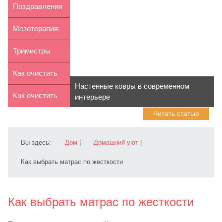
и...
омоложение
женские
Поздравления
фиброб...
оксфорды
с 8 марта
Мезотерапия:
суть
Триместры
процедуры и
беременности:
Как очистить
Настенные ковры в современном
э...
как раз...
воздух в
Как очистить
интерьере
Читать статью
квартире ...
лейку душа от
изве...
Вы здесь:
Дом
|
Домашний уют
|
Как выбрать матрас по жесткости
Как выбрать матрас по жесткости