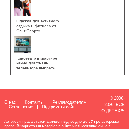
Одежда для активного
отдыха и фитнеса от
Свит Спорту
Кинотеатр в квартире:
какую диагональ
телевизора выбрать
© 2008-
О нас
Контакты
Рекламодателям
2026, ВСЕ
Cоглашение
Підтримати сайт
О ДЕТЯХ™
Авторські права статей захищені відповідно до ЗУ про авторське
право. Використання матеріалів в Інтернеті можливе лише з