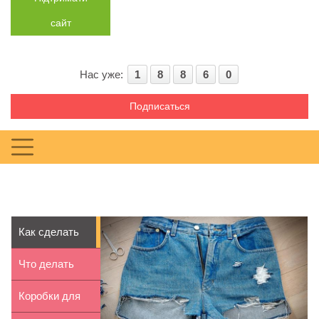
сайт
Нас уже:
1
8
8
6
0
Подписаться
Как сделать
рваные
Что делать
шорты:
при задержке
Коробки для