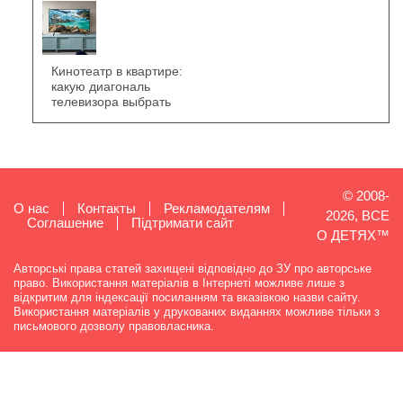
Кинотеатр в квартире:
какую диагональ
телевизора выбрать
© 2008-
О нас
Контакты
Рекламодателям
2026, ВСЕ
Cоглашение
Підтримати сайт
О ДЕТЯХ™
Авторські права статей захищені відповідно до ЗУ про авторське
право. Використання матеріалів в Інтернеті можливе лише з
відкритим для індексації посиланням та вказівкою назви сайту.
Використання матеріалів у друкованих виданнях можливе тільки з
письмового дозволу правовласника.