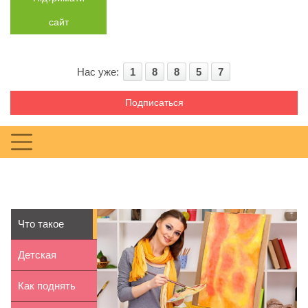
сайт
Нас уже:
1
8
8
5
7
Подписаться
Что такое
картины по
Детская
номерам
комната на
Как поднять