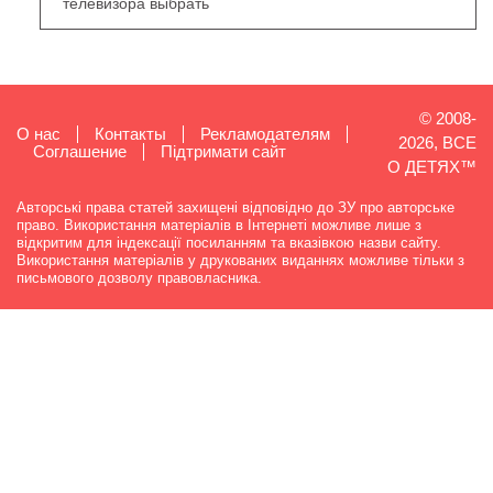
телевизора выбрать
© 2008-
О нас
Контакты
Рекламодателям
2026, ВСЕ
Cоглашение
Підтримати сайт
О ДЕТЯХ™
Авторські права статей захищені відповідно до ЗУ про авторське
право. Використання матеріалів в Інтернеті можливе лише з
відкритим для індексації посиланням та вказівкою назви сайту.
Використання матеріалів у друкованих виданнях можливе тільки з
письмового дозволу правовласника.