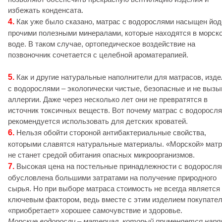
избежать конденсата.
4.
Как уже было сказано, матрас с водорослями насыщен йод
прочими полезными минералами, которые находятся в морск
воде. В таком случае, ортопедическое воздействие на
позвоночник сочетается с целебной ароматерапией.
5.
Как и другие натуральные наполнители для матрасов, изд
с водорослями – экологически чистые, безопасные и не выз
аллергии. Даже через несколько лет они не превратятся в
источник токсичных веществ. Вот почему матрас с водоросл
рекомендуется использовать для детских кроватей.
6.
Нельзя обойти стороной антибактериальные свойства,
которыми славятся натуральные материалы. «Морской» мат
не станет средой обитания опасных микроорганизмов.
7.
Высокая цена на постельные принадлежности с водоросл
обусловлена большими затратами на получение природного
сырья. Но при выборе матраса стоимость не всегда является
ключевым фактором, ведь вместе с этим изделием покупате
«приобретает» хорошее самочувствие и здоровье.
Морские водоросли – материал, который применяется наря