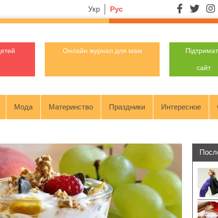
Укр
Рус
детей
Онлайн журнал для мам
Підтрима
сайт
Мода
Материнство
Праздники
Интересное
Посл