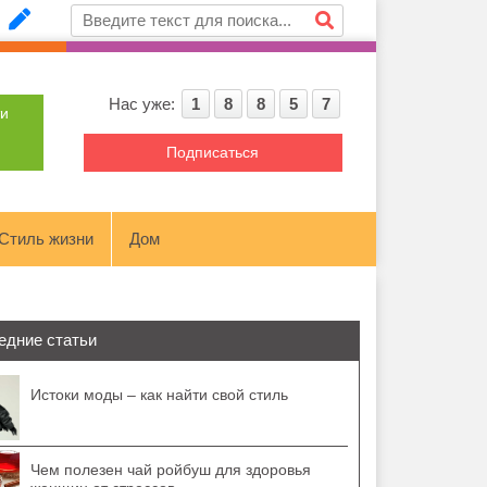
Нас уже:
1
8
8
5
7
ти
Подписаться
Стиль жизни
Дом
едние статьи
Истоки моды – как найти свой стиль
Чем полезен чай ройбуш для здоровья