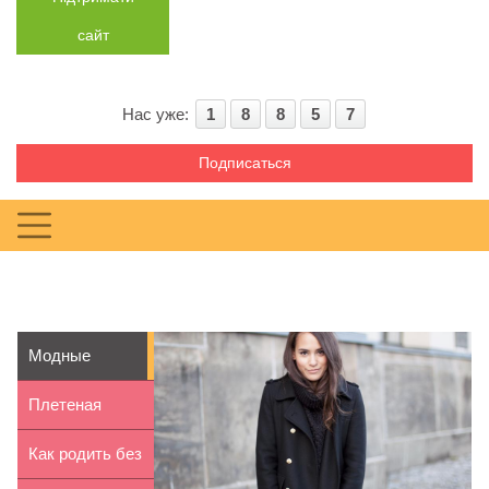
сайт
Нас уже:
1
8
8
5
7
Подписаться
Модные
пальто в стиле
Плетеная
милитари
корзина для
Как родить без