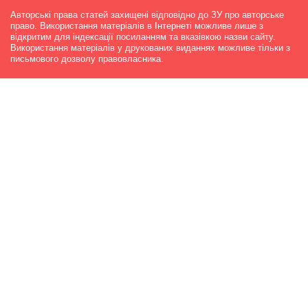
Авторські права статей захищені відповідно до ЗУ про авторське
право. Використання матеріалів в Інтернеті можливе лише з
відкритим для індексації посиланням та вказівкою назви сайту.
Використання матеріалів у друкованих виданнях можливе тільки з
письмового дозволу правовласника.