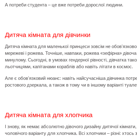
А потреби студента
–
це вже потреби дорослої людини.
Дитяча кімната для дівчинки
Дитяча кімната для маленької принцеси зовсім не обов'язково
мережеві і рожева. Точніше, навпаки, рожева «зефірна» дівоч
минулому. Сьогодні, в умовах гендерної рівності, дівчатка так
льотчицями, капітанами кораблів або навіть літати в космос.
Але є обов'язковий нюанс: навіть найсучасніша дівчинка потр
ростового дзеркала, а також в тому чи в іншому варіанті туале
Дитяча кімната для хлопчика
І знову, як немає абсолютно дівочого дизайну дитячої кімнати,
чоловічого варіанту для хлопчика. Всі хлопчики
–
різні: хтось