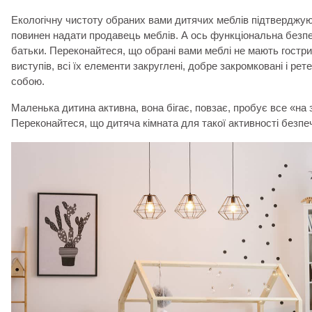
Екологічну чистоту обраних вами дитячих меблів підтверджую
повинен надати продавець меблів. А ось функціональна безп
батьки. Переконайтеся, що обрані вами меблі не мають гостри
виступів, всі їх елементи закруглені, добре закромковані і рет
собою.
Маленька дитина активна, вона бігає, повзає, пробує все «на з
Переконайтеся, що дитяча кімната для такої активності безпе