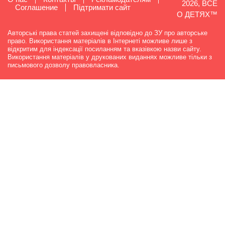
2026, ВСЕ
Cоглашение
Підтримати сайт
О ДЕТЯХ™
Авторські права статей захищені відповідно до ЗУ про авторське
право. Використання матеріалів в Інтернеті можливе лише з
відкритим для індексації посиланням та вказівкою назви сайту.
Використання матеріалів у друкованих виданнях можливе тільки з
письмового дозволу правовласника.