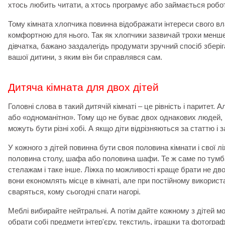
хтось любить читати, а хтось програмує або займається робо
Тому кімната хлопчика повинна відображати інтереси свого вла
комфортною для нього. Так як хлопчики зазвичай трохи менше 
дівчатка, бажано заздалегідь продумати зручний спосіб зберіг
вашої дитини, з яким він би справлявся сам.
Дитяча кімната для двох дітей
Головні слова в такий дитячій кімнаті
–
це рівність і паритет. 
або «одноманітно». Тому що не буває двох однакових людей, і
можуть бути різні хобі. А якщо діти відрізняються за статтю і за
У кожного з дітей повинна бути своя половина кімнати і свої ліж
половина столу, шафа або половина шафи. Те ж саме по тумб
стелажам і таке інше. Ліжка по можливості краще брати не дв
вони економлять місце в кімнаті, але при постійному використ
сваряться, кому сьогодні спати нагорі.
Меблі вибирайте нейтральні. А потім дайте кожному з дітей м
обрати собі предмети інтер'єру, текстиль, іграшки та фотогра