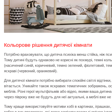
Кольорове рішення дитячої кімнати
Потрібно враховувати, що дитяча психіка менш стійка, ніж пс
Тому дитині будуть однаково не корисні як похмурі, темні кольо
(насичений синій, коричневий, темно зелений, фіолетовий, темн
яскраві (червоний, оранжевий).
Для дитячої кімнати потрібно вибирати спокійні світлі відтінки
вітається. Уникайте також яскравих тематичних зображень, 
меблів. Різні герої мультфільмів або відео, якими ваша дитин
через півроку вже не будуть для неї актуальні, а меблі вже не
Тому краще використовуйте мотиви хобі в картинах, іграшках, 
тобто в тих предметах, які легко замінити разом зі зміною інте