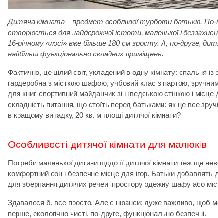
Дитяча кімната – предмет особливої ​​турботи батьків. По-
створюється для найдорожчої істоти, маленької і беззахисн
16-річному «лосі» вже більше 180 см зросту. А, по-друге, ди
найбільш функціонально складних приміщень.
Фактично, це цілий світ, укладений в одну кімнату: спальня із
гардеробна з місткою шафою, учбовий клас з партою, зручним
для книг, спортивний майданчик зі шведською стінкою і місце д
складність питання, що стоїть перед батьками: як це все зручн
в кращому випадку, 20 кв. м площі дитячої кімнати?
Особливості дитячої кімнати для малюків
Потреби маленької дитини щодо її дитячої кімнати теж ще нев
комфортний сон і безпечне місце для ігор. Батьки добавлять 
для зберігання дитячих речей: простору одежну шафу або міс
Здавалося б, все просто. Але є нюанси: дуже важливо, щоб ме
перше, екологічно чисті, по-друге, функціонально безпечні.