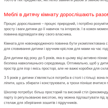
Меблі в дитячу кімнату дорослішають разо
Процес дорослішання
–
процес природний, і потрібно розуміти
зросту і ваги дитини до її навичок та інтересів. І в кожен моме
повинна відповідати віку свого власника.
Кімната для новонародженого повинна бути укомплектована 
для сповивання дитини і зручним кріслом для мами на час го
Для дитини від року до 5 років, яка в цьому віці активно пізна
безпека навколишнього середовища. Оптимально, щоб у дити
простір для ігор і якісь просторі, але не важкі коробки для скл
З 5 років у дитини з'являється потреба в столі і стільці: вона
ліпити, щось збирати і конструювати, а трохи пізніше вчитися 
Школяр потребує більш просторий та високий стіл (рекоменду
парту із регульованою висотою, яку можна підлаштувати під зр
стелаж для зберігання зошитів і підручників.