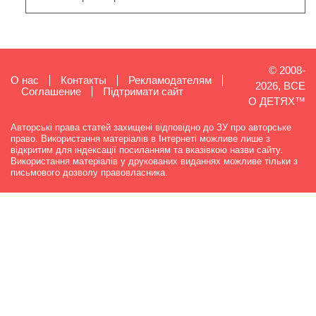
© 2008-
О нас
Контакты
Рекламодателям
2026, ВСЕ
Cоглашение
Підтримати сайт
О ДЕТЯХ™
Авторські права статей захищені відповідно до ЗУ про авторське
право. Використання матеріалів в Інтернеті можливе лише з
відкритим для індексації посиланням та вказівкою назви сайту.
Використання матеріалів у друкованих виданнях можливе тільки з
письмового дозволу правовласника.