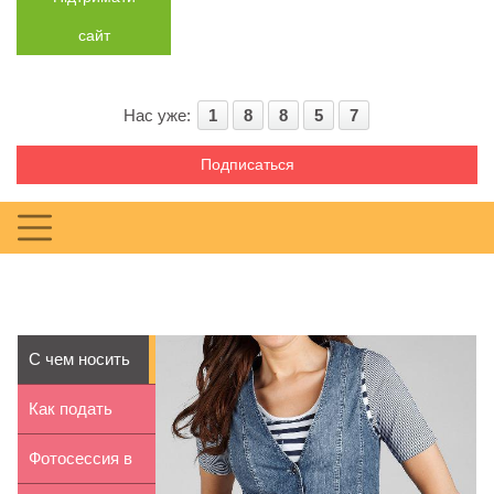
сайт
Нас уже:
1
8
8
5
7
Подписаться
С чем носить
джинсовую
Как подать
жилетку
заявление в
Фотосессия в