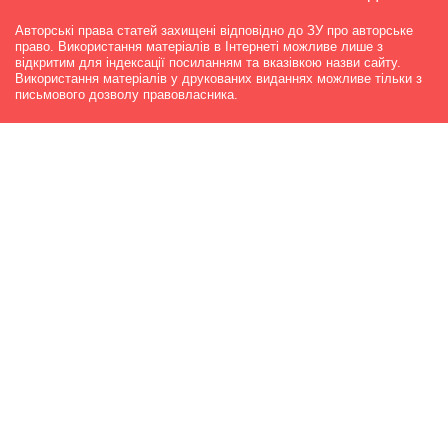
Авторські права статей захищені відповідно до ЗУ про авторське
право. Використання матеріалів в Інтернеті можливе лише з
відкритим для індексації посиланням та вказівкою назви сайту.
Використання матеріалів у друкованих виданнях можливе тільки з
письмового дозволу правовласника.