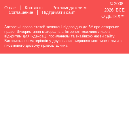
© 2008-
О нас
Контакты
Рекламодателям
2026, ВСЕ
Cоглашение
Підтримати сайт
О ДЕТЯХ™
Авторські права статей захищені відповідно до ЗУ про авторське
право. Використання матеріалів в Інтернеті можливе лише з
відкритим для індексації посиланням та вказівкою назви сайту.
Використання матеріалів у друкованих виданнях можливе тільки з
письмового дозволу правовласника.