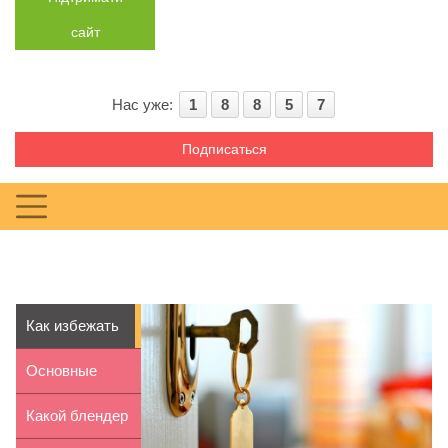
сайт
Нас уже:
1
8
8
5
7
Подписаться
Как избежать
рисков при
Основные
аренде ...
ошибки
Какой блендер