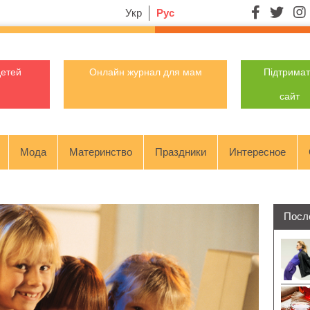
Укр
Рус
детей
Онлайн журнал для мам
Підтрима
сайт
Мода
Материнство
Праздники
Интересное
Посл