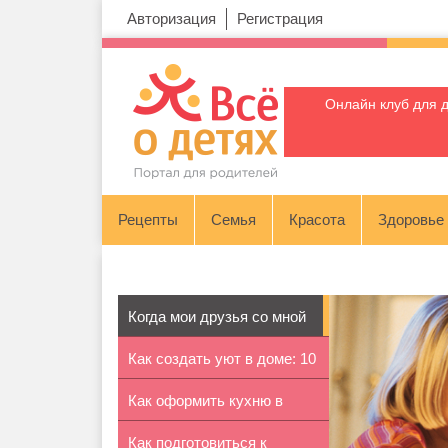
Авторизация
Регистрация
Онлайн клуб для 
Рецепты
Семья
Красота
Здоровье
Когда мои друзья со мной
Как создать уют в доме: 10
Как оформить кухню в
советов
Как подготовиться к
скандинавс...