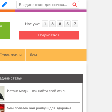
Нас уже:
1
8
8
5
7
ти
Подписаться
Стиль жизни
Дом
едние статьи
Истоки моды – как найти свой стиль
Чем полезен чай ройбуш для здоровья