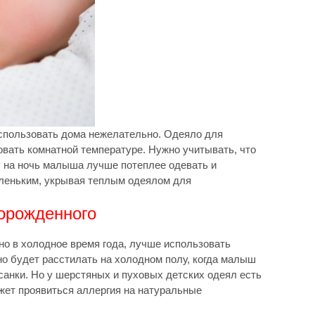
использовать дома нежелательно. Одеяло для
овать комнатной температуре. Нужно учитывать, что
у на ночь малыша лучше потеплее одевать и
голеньким, укрывая теплым одеялом для
орожденного
но в холодное время года, лучше использовать
но будет расстилать на холодном полу, когда малыш
 санки. Но у шерстяных и пуховых детских одеял есть
жет проявиться аллергия на натуральные